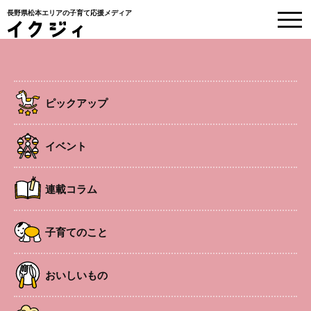
長野県松本エリアの子育て応援メディア
HOME
>
大町・白馬
>
大町
大町の近日開催イベント
ピックアップ
国営アルプスあづみの公園 創作体験「かき氷のせかい」
イベント
2026年8月1日 ～ 2026年8月7日
大町
体験
連載コラム
国営アルプスあづみの公園 クワガタ・カブトムシふれあいコ
ーナー
子育てのこと
2026年7月9日 ～ 2026年8月30日
大町
体験
おいしいもの
国営アルプスあづみの公園 世界の昆虫展
2026年7月9日 ～ 2026年9月27日