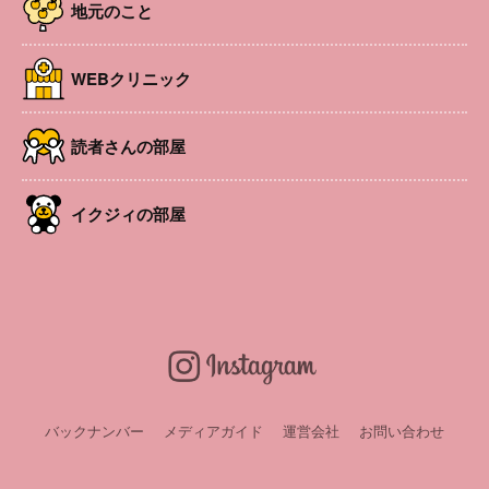
地元のこと
イクジィLINE
友達登録
WEBクリニック
読者さんの部屋
イクジィの部屋
人気記事ランキング
【WEBクリニック】耳掃除をすると、綿棒が真っ黄色になり
ます。
【WEBクリニック】大泣きした後、目の周りやほおに赤い斑
点が出ます。
バックナンバー
メディアガイド
運営会社
お問い合わせ
ピックアップ
【WEBクリニック】とても育てやすく、かえって発達障害を
疑っています。