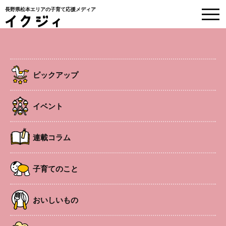
長野県松本エリアの子育て応援メディア
HOME
>
塩尻・木曽
>
木曽
ピックアップ
イベント
LINEお友達会員募集中！
連載コラム
子育てのこと
LINEお友達登録
で最新情報をいち早くゲット！
おいしいもの
投稿機能であなたも
イクジィに参加できる！