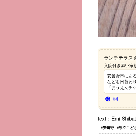
ランチテラス
入院付き添い家
安曇野市にあ
などを日替わり
「おうえんチ
text：Emi Shiba
#安曇野
#県立こど