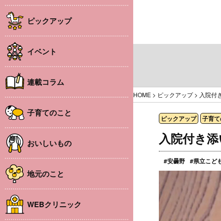
ピックアップ
イベント
連載コラム
HOME
>
ピックアップ
>
入院付
子育てのこと
ピックアップ
子育て
入院付き添
おいしいもの
#安曇野
#県立こど
地元のこと
WEBクリニック