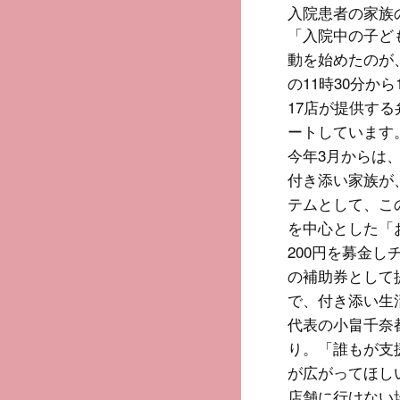
入院患者の家族
「入院中の子ど
動を始めたのが
の11時30分
17店が提供す
ートしています
今年3月からは
付き添い家族が
テムとして、こ
を中心とした「
200円を募金
の補助券として
で、付き添い生
代表の小畠千奈
り。「誰もが支
が広がってほし
店舗に行けない