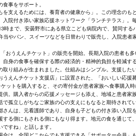
の食事をサポート。
もを支えるためには、養育者の健康から」。この理念のもと
、入院付き添い家族応援ネットワーク「ランチテラス」。
から13時まで、安曇野市にある県立こども病院内で、賛同する
る弁当やパン、スイーツなどを日替わりで販売し、入院患者
。
、「おうえんチケット」の販売を開始。長期入院の患者も多
、自身の食事を確保する際の経済的・精神的負担を軽減す
の取り組みが生まれました。仕組みはシンプル。支援した
おうえんチケット支援店」に設置された、「おいしい応援
しチケットを購入すると、その寄付金が患者家族へ食事購入時に
提供。購入者からの応援メッセージも添え、地域と患者家
活で孤立しがちなご家族の心の支えにもなると期待されて
都さんは、元看護師であり、自身も子どもの付き添い入院
援する側にもされる側にもなり得ます。地元の食を通じて
いですね」と話します。
場合は、全国どこからでも支援できる「サポーター会員」