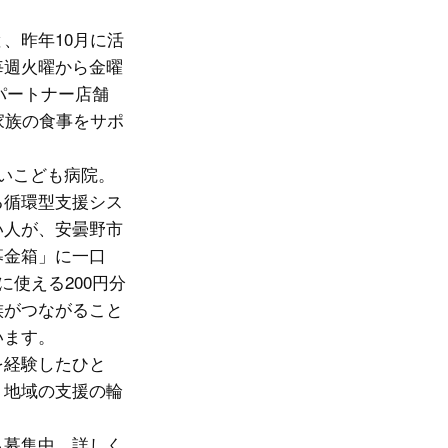
、昨年10月に活
毎週火曜から金曜
パートナー店舗
家族の食事をサポ
いこども病院。
る循環型支援シス
い人が、安曇野市
募金箱」に一口
使える200円分
族がつながること
います。
を経験したひと
、地域の支援の輪
も募集中。詳しく