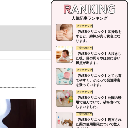
人気記事ランキング
【WEBクリニック】耳掃除を
すると、綿棒が真っ黄色にな
ります。
【WEBクリニック】大泣きし
た後、目の周りやほおに赤い
斑点が出ます。
【WEBクリニック】とても育
。
てやすく、かえって発達障害
を疑っています。
【WEBクリニック】公園の砂
場で遊んでいて、砂を食べて
しまいました。
【WEBクリニック】処方され
た薬の使用期限について教え