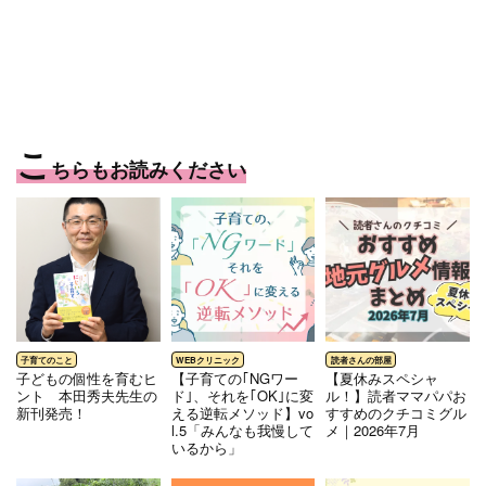
こ
ちらもお読みください
⼦どもの個性を育むヒ
【子育ての｢NGワー
【夏休みスペシャ
ント 本⽥秀夫先⽣の
ド｣、それを｢OK｣に変
ル！】読者ママパパお
新刊発売！
える逆転メソッド】vo
すすめのクチコミグル
l.5「みんなも我慢して
メ｜2026年7月
いるから」