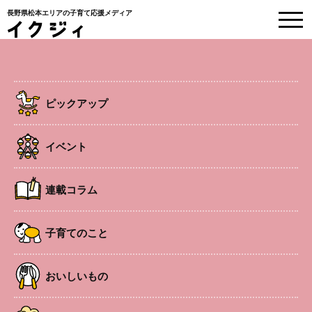
長野県松本エリアの子育て応援メディア
取材レポート
ピックアップ
HOME
>
ピックアップ
>
天気を気にせずのびのび遊べる、池田町の子育て支援施
設がオープン！
イベント
2025.7.14
ピックアップ
子育てのこと
地元のこと
連載コラム
天気を気にせずのびのび遊べる、池田
町の子育て支援施設がオープン！
子育てのこと
#池田町
#池田町こども家庭センターにこまる
#子育て支援施設
おいしいもの