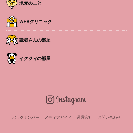
地元のこと
WEBクリニック
読者さんの部屋
イクジィの部屋
今年の4月、北安曇郡池田町に「池田町こども家庭センタ
ー『にこまる』」が誕生。平日、親子を対象に開放される
「つどいの広場」や町民限定の一時保育や子育て相談な
ど、多角的な子育て支援を行う施設です。
バックナンバー
メディアガイド
運営会社
お問い合わせ
「つどいの広場」は、町内外を問わず誰でも利用が可能。
予約不要なので、気軽に立ち寄れます。室内にはたくさん