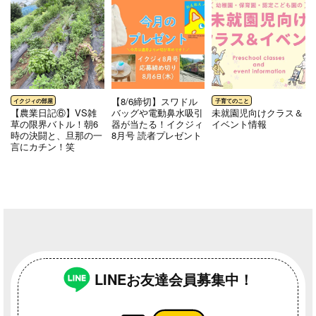
【8/6締切】スワドル
【農業日記⑥】VS雑
バッグや電動鼻水吸引
未就園児向けクラス＆
草の限界バトル！朝6
器が当たる！イクジィ
イベント情報
時の決闘と、旦那の一
8月号 読者プレゼント
言にカチン！笑
LINEお友達会員募集中！