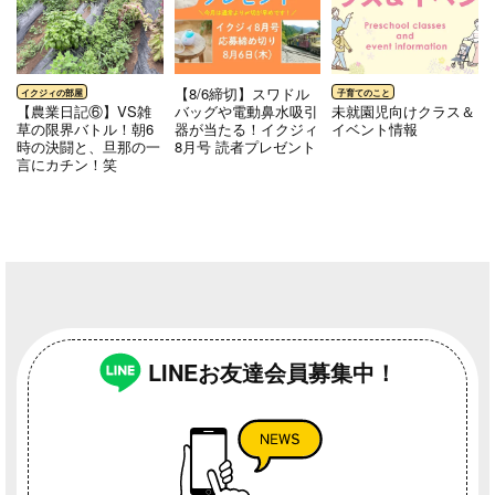
【8/6締切】スワドル
【農業日記⑥】VS雑
バッグや電動鼻水吸引
未就園児向けクラス＆
草の限界バトル！朝6
器が当たる！イクジィ
イベント情報
時の決闘と、旦那の一
8月号 読者プレゼント
言にカチン！笑
LINEお友達会員募集中！