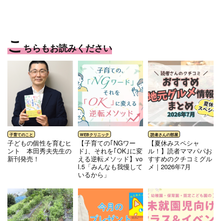
こ
ちらもお読みください
⼦どもの個性を育むヒ
【子育ての｢NGワー
【夏休みスペシャ
ント 本⽥秀夫先⽣の
ド｣、それを｢OK｣に変
ル！】読者ママパパお
新刊発売！
える逆転メソッド】vo
すすめのクチコミグル
l.5「みんなも我慢して
メ｜2026年7月
いるから」