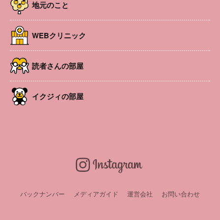
地元のこと
WEBクリニック
読者さんの部屋
イクジィの部屋
松本エリアのさまざまな情報をピックアップ。旬のニュー
スをみなさんにお届けします。【2026年4月号掲載】
農業体験や地域交流を通して、農村の魅力を発信するさま
ざまな活動を行っている「中山東花園」。北アルプスを望
バックナンバー
メディアガイド
運営会社
お問い合わせ
む高台にある、この農園が開く「親子農業体験教室」で
は、野菜づくりや収穫を通して、食べものが育つ過程や、
土に触れる楽しさを学ぶことができます。