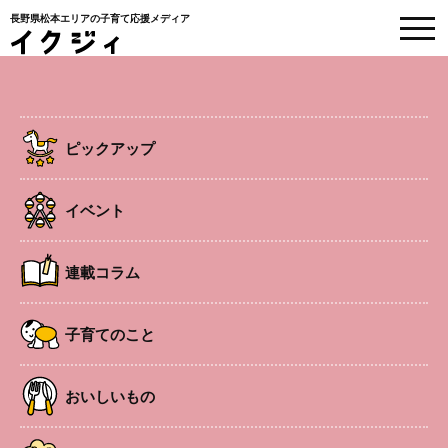
長野県松本エリアの子育て応援メディア
取材レポート
ピックアップ
HOME
>
ピックアップ
>
親子で「育て、収穫し、食べる」。農業と食の体験で、
自然の恵みを満喫。
イベント
2026.5.18
ピックアップ
子育てのこと
地元のこと
連載コラム
親子で「育て、収穫し、食べる」。農
業と食の体験で、自然の恵みを満喫。
子育てのこと
#農業体験
#親子の居場所
#松本市
おいしいもの