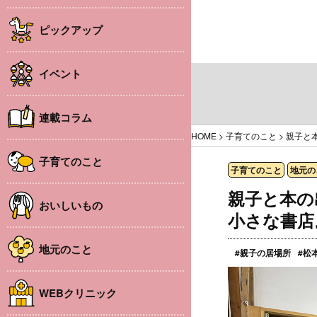
ピックアップ
イベント
連載コラム
HOME
>
子育てのこと
>
親子と
子育てのこと
子育てのこと
地元の
親子と本の
おいしいもの
小さな書店
地元のこと
#親子の居場所
#松
WEBクリニック