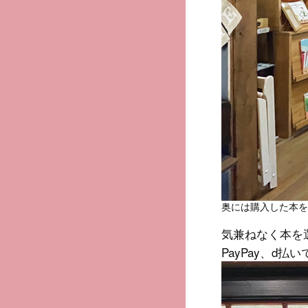
奥には購入した本を
気兼ねなく本を
PayPay、d