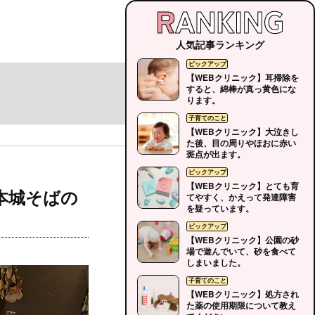
人気記事ランキング
【WEBクリニック】耳掃除を
すると、綿棒が真っ黄色にな
ります。
【WEBクリニック】大泣きし
た後、目の周りやほおに赤い
斑点が出ます。
【WEBクリニック】とても育
本城そばの
てやすく、かえって発達障害
を疑っています。
【WEBクリニック】公園の砂
場で遊んでいて、砂を食べて
しまいました。
【WEBクリニック】処方され
た薬の使用期限について教え