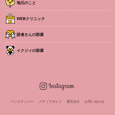
地元のこと
WEBクリニック
読者さんの部屋
イクジィの部屋
多様な子育てを応援するアプリ「のびのびトイロ」では、
子育て中の不安や悩みごとを信州大学医学部「子どものこ
ころ発達医学教室」の先生方が答えるQ&Aコーナーを配信
中。その中からピックアップした内容を転載して紹介しま
す。【2024年10月号掲載】
バックナンバー
メディアガイド
運営会社
お問い合わせ
お悩み 子どもの忘れ物が多くて、困っています
子どもの忘れ物が多くて、困っています。学用品を忘れた
り無くしたりすることが多く、文具などはいつも２セット