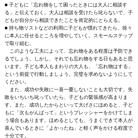
■ 子どもに「忘れ物をして困ったときには大人に相談す
る」と伝えておく。大人は相談を受けたら叱らないで、子
どもが自分から相談できたことを肯定的にとらえる。
■ 持ち物リストなどの利用に子どもが慣れてきたら、徐々
に本人に任せるところを増やしていく。スモールステップ
で取り組む。
このような工夫によって、忘れ物をある程度は予防でき
るでしょう。しかし、それでも忘れ物をする日もあると思
います。
子ども本人もまわりの大人も、「忘れ物はする」
という前提で行動
しましょう。
完璧を求めない
ようにして
ください。
また、
成功や失敗に一喜一憂しないことも大切
です。失
敗をいちいち叱っていたら、子どもの緊張感が高まりま
す。また、成功したからといって大げさにほめると、子ど
もに「次もがんばって」というプレッシャーをかけてしま
う場合もあります。ほめるとしても、
うまくできて本人が
喜んでいるときに「よかったね」と軽く声をかける程度で
十分
です。