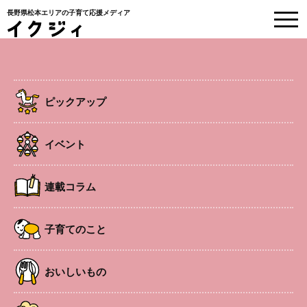
長野県松本エリアの子育て応援メディア
のびのびトイロ
ピックアップ
HOME
>
連載コラム
>
【のびのびトイロ】vol.8 子どもの忘れ物が多くて、困っ
ています
イベント
2024.11.1
連載コラム
子育てのこと
WEBクリニック
連載コラム
【のびのびトイロ】vol.8 子どもの忘
れ物が多くて、困っています
子育てのこと
##のびのびトイロ #発達障がい #子育ての悩み
#のびのびトイロ
おいしいもの