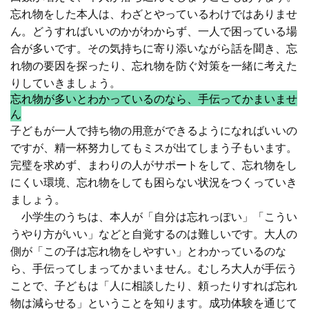
忘れ物をした本人は、わざとやっているわけではありませ
ん。どうすればいいのかがわからず、
一人で困っている場
合が多い
です。その
気持ちに寄り添いながら話を聞き、忘
れ物の要因を探ったり、忘れ物を防ぐ対策を一緒に考えた
りしていきましょう
。
忘れ物が多いとわかっているのなら、手伝ってかまいませ
ん
子どもが一人で持ち物の用意ができるようになればいいの
ですが、精一杯努力してもミスが出てしまう子もいます。
完璧を求めず、まわりの人がサポートをして、忘れ物をし
にくい環境、忘れ物をしても困らない状況をつくっていき
ましょう。
小学生のうちは、本人が「自分は忘れっぽい」「こうい
うやり方がいい」などと自覚するのは難しいです。大人の
側が「この子は忘れ物をしやすい」とわかっているのな
ら、手伝ってしまってかまいません。むしろ
大人が手伝う
ことで、子どもは「人に相談したり、頼ったりすれば忘れ
物は減らせる」ということを知り
ます。
成功体験を通じて