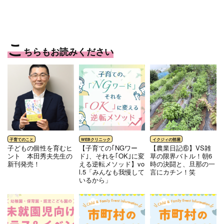
こ
ちらもお読みください
⼦どもの個性を育むヒ
【子育ての｢NGワー
【農業日記⑥】VS雑
ント 本⽥秀夫先⽣の
ド｣、それを｢OK｣に変
草の限界バトル！朝6
新刊発売！
える逆転メソッド】vo
時の決闘と、旦那の一
l.5「みんなも我慢して
言にカチン！笑
いるから」