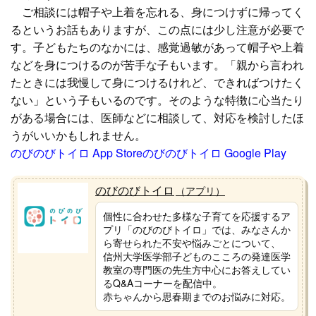
ご相談には帽子や上着を忘れる、身につけずに帰ってく
るというお話もありますが、この点には少し注意が必要で
す。子どもたちのなかには、感覚過敏があって帽子や上着
などを身につけるのが苦手な子もいます。「親から言われ
たときには我慢して身につけるけれど、できればつけたく
ない」という子もいるのです。そのような特徴に心当たり
がある場合には、医師などに相談して、対応を検討したほ
うがいいかもしれません。
のびのびトイロ App Store
のびのびトイロ Google Play
のびのびトイロ
（アプリ）
個性に合わせた多様な子育てを応援するア
プリ「のびのびトイロ」では、みなさんか
ら寄せられた不安や悩みごとについて、
信州大学医学部子どものこころの発達医学
教室の専門医の先生方中心にお答えしてい
るQ&Aコーナーを配信中。
赤ちゃんから思春期までのお悩みに対応。