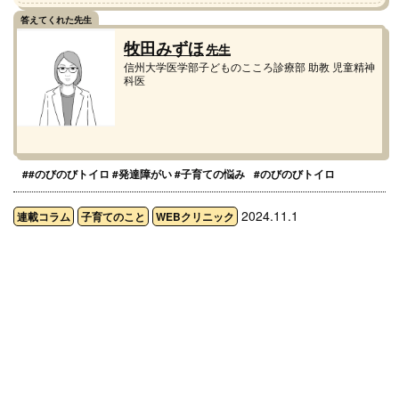
牧田みずほ
先生
信州大学医学部子どものこころ診療部 助教 児童精神
科医
##のびのびトイロ #発達障がい #子育ての悩み
#のびのびトイロ
2024.11.1
連載コラム
子育てのこと
WEBクリニック