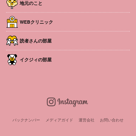
地元のこと
WEBクリニック
読者さんの部屋
イクジィの部屋
松本市立病院の小児科医師が、月替わりでお子さんの発育
に役立つ医療情報を地域のママ・パパ（プレママ・プレパ
パ）に向けて解説します。第4回目は「家庭での事故予防
について」について。【2025月10号掲載】
バックナンバー
メディアガイド
運営会社
お問い合わせ