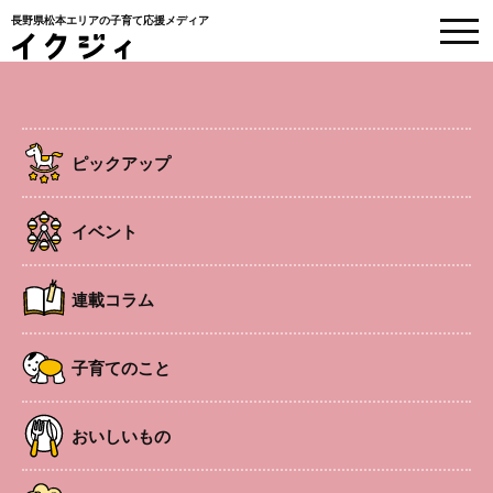
長野県松本エリアの子育て応援メディア
小児科医と学ぶすこやか育児
ピックアップ
HOME
>
連載コラム
>
【小児科医と学ぶすこやか育児】Part4.家庭での事故予防
について
イベント
2025.11.1
連載コラム
子育てのこと
WEBクリニック
連載コラム
【小児科医と学ぶすこやか育児】
Part4.家庭での事故予防について
子育てのこと
#子どもの怪我
#事故予防
#松本市立病院
#小児科
おいしいもの