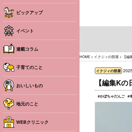
ピックアップ
イベント
連載コラム
HOME
>
イクジィの部屋
>
【編
子育てのこと
2025
イクジィの部屋
【編集Kの
おいしいもの
#かぼちゃだんご
#
地元のこと
WEBクリニック