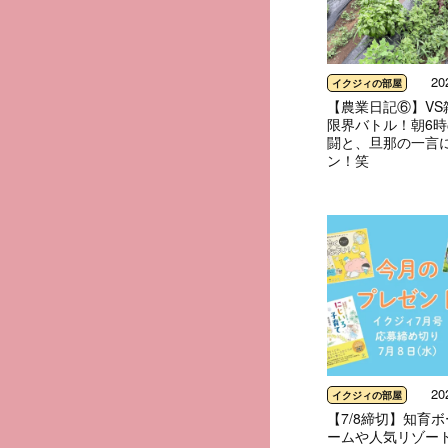
20
イクジィの部屋
【農業日記⑥】VS
限界バトル！朝6
闘と、旦那の一言
ン！笑
20
イクジィの部屋
【7/8締切】知育
ームや人気リゾー