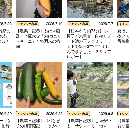
26.7.28
2026.7.10
2026.7.7
イクジィの部屋
イクジィの部屋
イクジ
雑草の
【農業日記⑤】もはや凶
【松本から約75分】小1
夏は
時の決
器！？巨大な「おばけズ
男子が大興奮！白樺リゾ
抜い
にカチ
ッキーニ」と毎週末の格
ート池の平ファミリーラ
号編
闘
ンドを親子3世代で楽し
んできました（スタッフ
レポート）
26.6.29
2026.6.22
2026.6.8
イクジィの部屋
イクジィの部屋
イクジ
ボードゲ
【農業日記④】パパと息
【農業日記③】じゃがい
【農
ト招待
子の畑奮闘記！まさかの
も・サツマイモ・ねぎ！
育つ