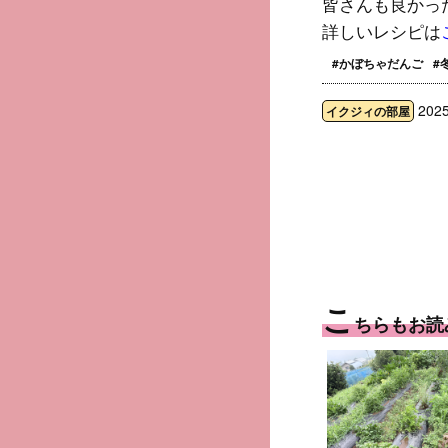
皆さんも良かっ
詳しいレシピは
#かぼちゃだんご
#
2025
イクジィの部屋
こ
ちらもお読