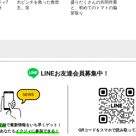
ジィ7
大ピンチを救った救世
盛りだくさんの共同作業
ト
主。笑
と、初めてのトマトの脇
芽取り
LINEお友達会員募集中！
登録
で最新情報をいち早くゲット！
QRコードをスマホで読み取って
あなたも
イクジィに参加できる！