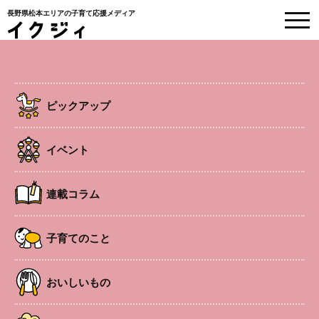
長野県松本エリアの子育て応援メディア
EVENT
イベント情報
ピックアップ
HOME
>
イベント
>
安曇野
>
笛師九兵衛「カラクリズムコンサート」
イベント
安曇野
イベント
連載コラム
笛師九兵衛「カラクリズムコンサー
ト」
子育てのこと
おいしいもの
「絵本の広場」イベントの一環で開催。
開催日
2026年3月21日