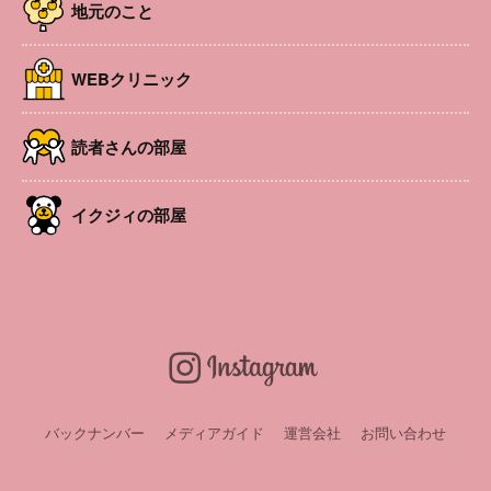
地元のこと
時間
11:00～11:50
場所
国営アルプスあづみの公園堀金・穂高地区 あづ
みの学校 多目的ホール
WEBクリニック
参加費
無料 ※入園料大人450円（65歳以上210円）、中学
生以下無料
URL
https://www.azumino-koen.jp/
読者さんの部屋
申込み・問い合
問合せ:国営アルプスあづみの公園 堀金・穂高管
わせ
理センター（℡0263-71-5511）
イクジィの部屋
LINEお友達会員募集中！
バックナンバー
メディアガイド
運営会社
お問い合わせ