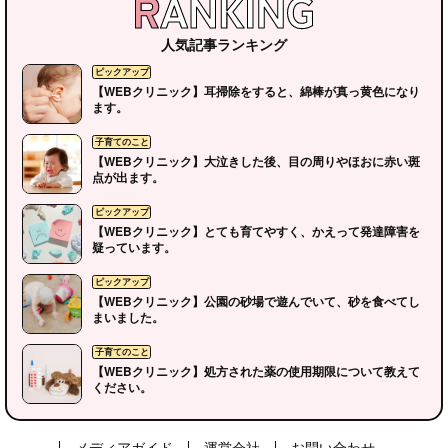
人気記事ランキング
【WEBクリニック】耳掃除をすると、綿棒が真っ黄色になり
ます。
【WEBクリニック】大泣きした後、目の周りやほおに赤い斑
点が出ます。
【WEBクリニック】とても育てやすく、かえって発達障害を
疑っています。
【WEBクリニック】公園の砂場で遊んでいて、砂を食べてし
まいました。
ピックアップ
【WEBクリニック】処方された薬の使用期限について教えて
ください。
子育てのこと
メディアガイド
運営会社
お問い合わせ