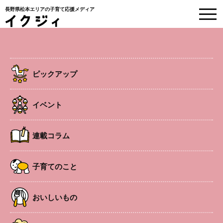
長野県松本エリアの子育て応援メディア
EVENT
イベント情報
ピックアップ
HOME
>
イベント
>
「食育できるママになろう。暑いからと冷たい物ばかり口に
してない？ それ免疫力落ちちゃうよ！ 体力つけるレシピ付き」
イベント
連載コラム
子連れOK
南松本エリア
ベビー
「食育できるママになろう。暑いか
子育てのこと
らと冷たい物ばかり口にしてない？
それ免疫力落ちちゃうよ！ 体力つけ
おいしいもの
るレシピ付き」