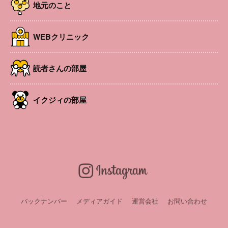
地元のこと
皆で簡単なクッキングをします。お子さんもできるところ
は一緒に行います。もちろん、赤ちゃんもオーケー❗️免疫
WEBクリニック
力アップの秘訣を学びながら、皆で楽しく食育しましょう
❗️
読者さんの部屋
開催日
2025年8月18日
時間
10:00〜12:00
場所
松本市 芳川公民館 調理実習室
イクジィの部屋
参加費
1家族1000円
対象者
お子さんのいるママ
定員
20名
後援
NPO法人 長野県食育協会
申込み・問い合
代表 永田 智恵美 電話から要申込み 090-5423-
わせ
8698
バックナンバー
メディアガイド
運営会社
お問い合わせ