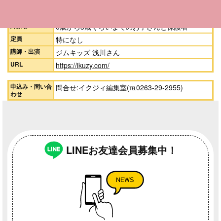
イオンモール松本 風庭2Fイオンホール
参加費
無料
対象者
0歳から3歳くらいまでのお子さんと保護者
定員
特になし
講師・出演
ジムキッズ 浅川さん
URL
https://ikuzy.com/
申込み・問い合
問合せ:イクジィ編集室(℡0263-29-2955)
わせ
LINEお友達会員募集中！