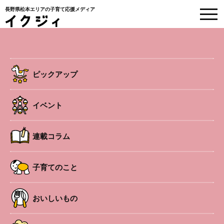
長野県松本エリアの子育て応援メディア
EVENT
イベント情報
ピックアップ
HOME
>
イベント
>
【イオンモール松本×イクジィ コラボイベント】涼しいお部
屋で楽しく♪親子運動遊び
イベント
連載コラム
子連れOK
中央エリア
イベント
【イオンモール松本×イクジィ コラボ
子育てのこと
イベント】涼しいお部屋で楽しく♪親
子運動遊び
おいしいもの