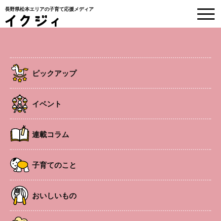
長野県松本エリアの子育て応援メディア
EVENT
イベント情報
ピックアップ
HOME
>
イベント
>
あめ市連携イベント「松本城下町天空マルシェ」
イベント
中央エリア
イベント
連載コラム
あめ市連携イベント「松本城下町天空
マルシェ」
子育てのこと
子どもたちのダンスパフォーマンスや太鼓等のステージ、
おいしいもの
ドローンを体験できるコーナーを設け、大人も子どもも楽
しめるマルシェを開催。