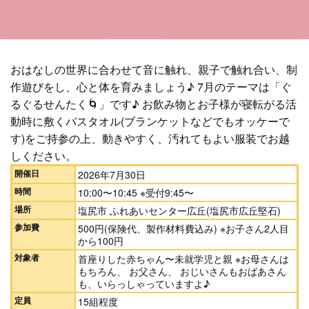
おはなしの世界に合わせて音に触れ、親子で触れ合い、制
作遊びをし、心と体を育みましょう♪ 7月のテーマは「ぐ
るぐるせんたく🌀」です♪ お飲み物とお子様が寝転がる活
動時に敷くバスタオル(ブランケットなどでもオッケーで
す)をご持参の上、動きやすく、汚れてもよい服装でお越
しください。
開催日
2026年7月30日
時間
10:00〜10:45 ※受付9:45〜
場所
塩尻市 ふれあいセンター広丘(塩尻市広丘堅石)
参加費
500円(保険代、製作材料費込み) ※お子さん2人目
から100円
対象者
首座りした赤ちゃん〜未就学児と親 ※お母さんは
もちろん、 お父さん、 おじいさんもおばあさん
も、いらっしゃっていますよ♪
定員
15組程度