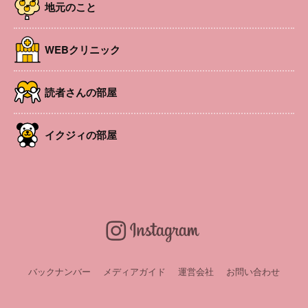
時間
地元のこと
10:30〜(開館時間9:30〜12:30 午後6時まで会員さ
んに庭を解放しています)
場所
NPO法人子育て支援ぱおぱお 安曇野市三郷明盛
WEBクリニック
1363-1
参加費
会員0円、非会員300円
対象者
未就園児と保護者
読者さんの部屋
講師・出演
赤沼美奈子先生(保育心理士)
URL
https://www.instagram.com/paopaonoouti?igsh=
MTdtb3U4aW9vMXBzMA==
イクジィの部屋
申込み・問い合
申込不要 問合せ：NPO法人子育て支援ばおばお
わせ
℡0263-77-1180、月～金 9:30～12:30(土日祝休)
※4月25日(土)から5月6日(水)まで、ゴールデンウ
ィークのため休館します。休館中は貸館できます
ので、詳細はぱおぱおまでお問い合わせ下さい
バックナンバー
メディアガイド
運営会社
お問い合わせ
LINEお友達会員募集中！