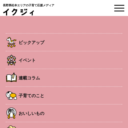
長野県松本エリアの子育て応援メディア
EVENT
イベント情報
ピックアップ
HOME
>
イベント
>
安曇野
>
ぱおぱおのおうち「こちょこちょサロン」
イベント
子連れOK
安曇野
イベント
連載コラム
ぱおぱおのおうち「こちょこちょサ
子育てのこと
ロン」
おいしいもの
心と体を育てる楽しい子育て講座
開催日
2026年4月20日