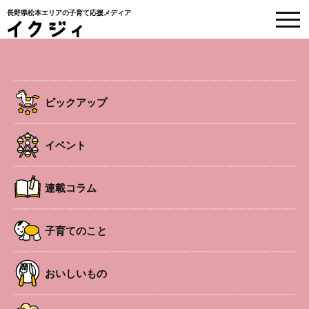
長野県松本エリアの子育て応援メディア
EVENT
イベント情報
ピックアップ
HOME
>
イベント
>
みんなで温暖化ウオッチ セミの抜け殻を探せ！
イベント
子連れOK
中央エリア
イベント
連載コラム
みんなで温暖化ウオッチ セミの抜け
子育てのこと
殻を探せ！
おいしいもの