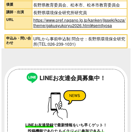
後援
長野県教育委員会、松本市、松本市教育委員会
講師・出演
長野県環境保全研究所研究員
URL
https://www.pref.nagano.lg.jp/kanken/jisseki/koza/
theme/gakusyukoryu2026.html#semityosa
申込み・問い合
URLから事前申込制 問合せ：長野県環境保全研究
わせ
所(TEL:026-239-1031)
LINEお友達会員募集中！
LINEお友達登録
で最新情報をいち早くゲット！
投稿機能であなたも
イクジィに参加できる！