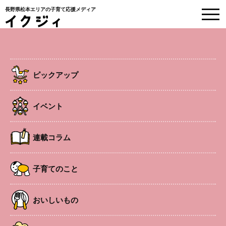
長野県松本エリアの子育て応援メディア
EVENT
イベント情報
ピックアップ
HOME
>
イベント
>
松本
>
中央エリア
>
アフタフバーバン信州の 親子ふれあい
遊びチチンプイ、大きくな～れ！
イベント
中央エリア
連載コラム
ベビー
キッズ
アフタフバーバン信州の 親子ふれあ
子育てのこと
い遊びチチンプイ、大きくな～れ！
おいしいもの