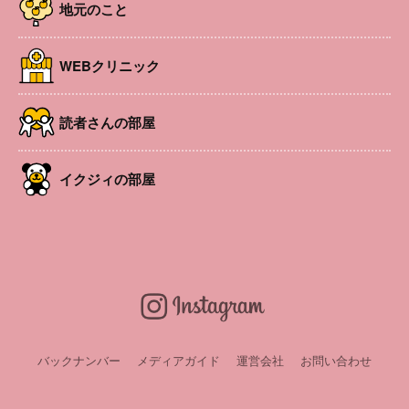
地元のこと
WEBクリニック
読者さんの部屋
イクジィの部屋
乳幼児親子で季節のおはなしを遊ぶプログラムです。
触れ合い、表現、遊び歌など1つのお話の中に詰まってい
ます。 参加無料、入退場自由。
開催日
2025年9月26日
バックナンバー
メディアガイド
運営会社
お問い合わせ
時間
10:30〜11:30
場所
イオンモール松本 風庭2F イオンホール