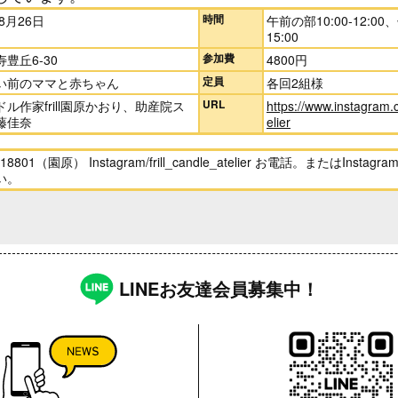
時間
年8月26日
午前の部10:00-12:00
15:00
参加費
豊丘6-30
4800円
定員
い前のママと赤ちゃん
各回2組様
URL
ル作家frill園原かおり、助産院ス
https://www.instagram.c
藤佳奈
elier
018801（園原） Instagram/frill_candle_atelier お電話。またはInst
い。
LINEお友達会員募集中！