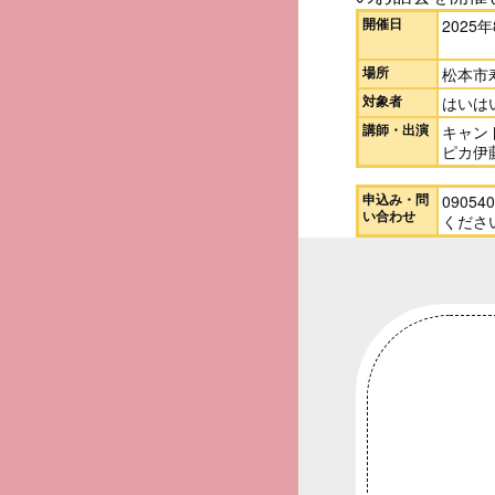
開催日
2025
場所
松本市寿
対象者
はいは
講師・出演
キャンド
ピカ伊
申込み・問
09054
い合わせ
くださ