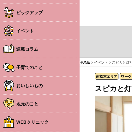
ピックアップ
イベント
連載コラム
HOME
>
イベント
>
スピカと灯
子育てのこと
南松本エリア
ワーク
おいしいもの
スピカと灯
地元のこと
WEBクリニック