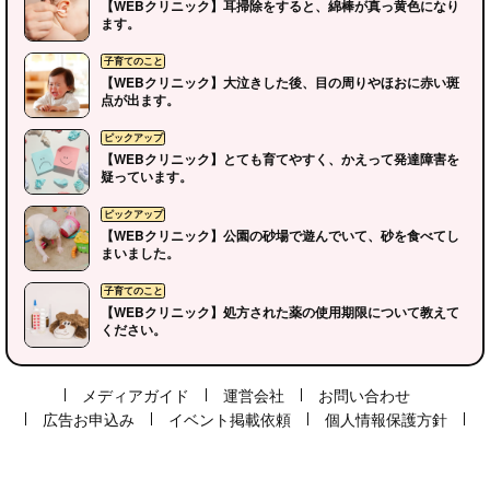
【WEBクリニック】耳掃除をすると、綿棒が真っ黄色になり
ます。
【WEBクリニック】大泣きした後、目の周りやほおに赤い斑
点が出ます。
【WEBクリニック】とても育てやすく、かえって発達障害を
疑っています。
【WEBクリニック】公園の砂場で遊んでいて、砂を食べてし
ピックアップ
まいました。
【WEBクリニック】処方された薬の使用期限について教えて
ください。
子育てのこと
メディアガイド
運営会社
お問い合わせ
広告お申込み
イベント掲載依頼
個人情報保護方針
ピックアップ