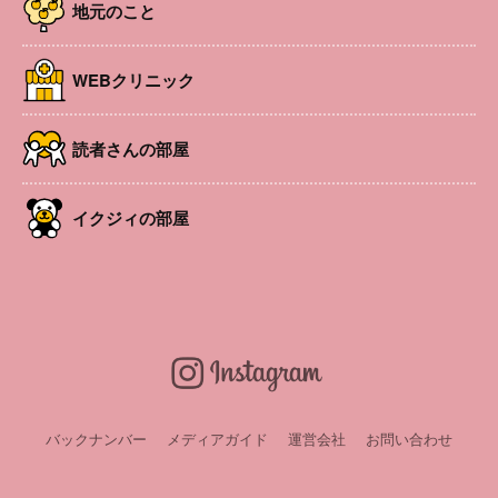
開催日
2026年7月12日 , 2026年7月26日
地元のこと
時間
10:30～15:00
場所
松本市 松南地区公民館(なんなんひろば) 〒399-
WEBクリニック
0002 長野県松本市芳野4-1
参加費
1000円～1200円 ※基本の金額ですが、作成する内
容により異なる場合あり。 詳細はお問い合わせ下
読者さんの部屋
さい。
対象者
どなたでも参加可能です。 お子様連れも歓迎。
URL
https://lin.ee/Xnh4NJBT%20
イクジィの部屋
申込み・問い合
開催日前日の正午までに、公式ライン
わせ
（https://lin.ee/Xnh4NJBT）から要申込み
smilebaby_25relife
LINEお友達会員募集中！
バックナンバー
メディアガイド
運営会社
お問い合わせ