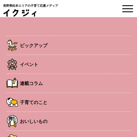
長野県松本エリアの子育て応援メディア
EVENT
イベント情報
ピックアップ
HOME
>
イベント
>
ハンドメイドワークショップ
イベント
子連れOK
南松本エリア
ワークショップ
連載コラム
ハンドメイドワークショップ
子育てのこと
手形アート、回転式ペン立て、コースター、耳ツボ、アロ
おいしいもの
マで虫除けスプレー、スイーツデコ写真立ての中から選ん
で作成する。複数作成可。子連れOK。