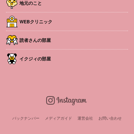
に考えてみましょう！
地元のこと
開催日
2026年8月20日
時間
10:00〜12:00
WEBクリニック
場所
芳川公民館 料理実習室
参加費
参加費1000円
対象者
親子
読者さんの部屋
定員
先着5組
後援
長野県食育協会
イクジィの部屋
講師・出演
だしソムリエ、上級食育指導士、スポーツ食育指
導士の資格をもったメンバーです。
申込み・問い合
TEL
09054238698
わせ
永田 智恵美
バックナンバー
メディアガイド
運営会社
お問い合わせ
LINEお友達会員募集中！