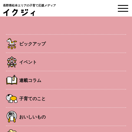
長野県松本エリアの子育て応援メディア
EVENT
イベント情報
ピックアップ
HOME
>
イベント
>
松本
>
南松本エリア
>
ハートフル♡マミィ
イベント
子連れOK
南松本エリア
連載コラム
ハートフル♡マミィ
子育てのこと
『親子でレッツクッキング！ 一緒に楽しく美味しく食育
おいしいもの
しよう。』をテーマに、子どもと一緒にお昼ご飯を作って
食べます。古典医学から食を学び、毎日の食について一緒