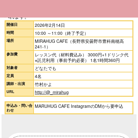
ローチョコレートは、白砂糖、小麦粉、乳製品は使用せず
に、栄養価の高いチョコレートです。お子様も安心して食
べれます。
開催日
2026年2月14日
時間
10:00 ～11:00（終了予定）
場所
MIRAHUG CAFE（長野県安曇野市豊科南穂高
241‐1）
参加費
レッスン代（材料費込み） 3000円+1ドリンク代
※託児利用（事前予約必要） 1名1時間360円
対象者
どなたでも
定員
4名
講師・出演
竹村かよ
URL
http://@_mirahug
申込み・問い合
MARUHUG CAFE InstagramのDMから要申込
わせ