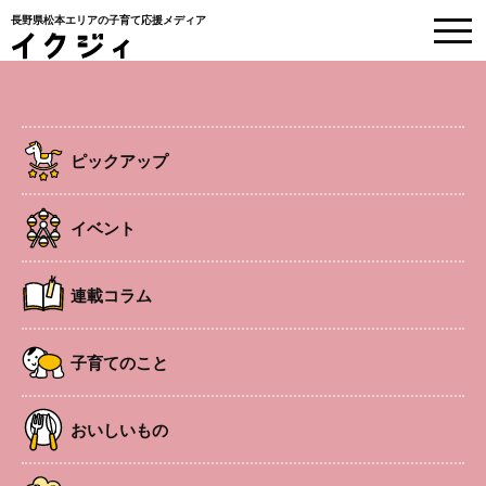
長野県松本エリアの子育て応援メディア
EVENT
イベント情報
ピックアップ
HOME
>
イベント
>
ベビーマッサージ&手形アート
イベント
子連れOK
南松本エリア
ベビー
連載コラム
ベビーマッサージ&手形アート
子育てのこと
マッサージのあと、お子様のかわいい手形足形を専用台紙
おいしいもの
に取って作成します。
※2/16正午までに要申込