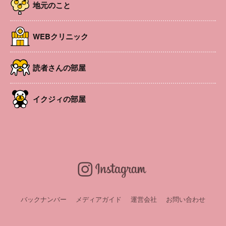
開催日
2026年2月18日
地元のこと
時間
10:30～12:00
場所
松本市 南地区公民館（なんなんひろば）〒399-
WEBクリニック
0002 長野県松本市芳野4-1
参加費
お一人様2000円
対象者
2ヵ月～未就園児と親
読者さんの部屋
URL
https://www.instagram.com/smilebaby_25relife/?l
ocale=ja_JP
イクジィの部屋
申込み・問い合
Instagram（@smilebaby_25relife ）のDMまた
わせ
は、公式LINE（@953ojdyz）からお気軽にご連絡
お願いします。
LINEお友達会員募集中！
バックナンバー
メディアガイド
運営会社
お問い合わせ