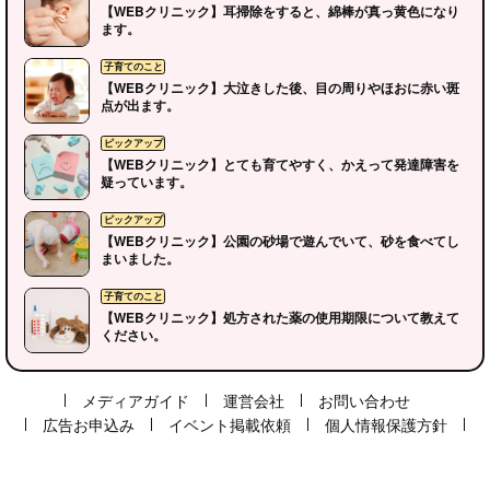
【WEBクリニック】耳掃除をすると、綿棒が真っ黄色になり
ます。
【WEBクリニック】大泣きした後、目の周りやほおに赤い斑
点が出ます。
【WEBクリニック】とても育てやすく、かえって発達障害を
疑っています。
【WEBクリニック】公園の砂場で遊んでいて、砂を食べてし
ピックアップ
まいました。
【WEBクリニック】処方された薬の使用期限について教えて
ください。
子育てのこと
メディアガイド
運営会社
お問い合わせ
広告お申込み
イベント掲載依頼
個人情報保護方針
ピックアップ