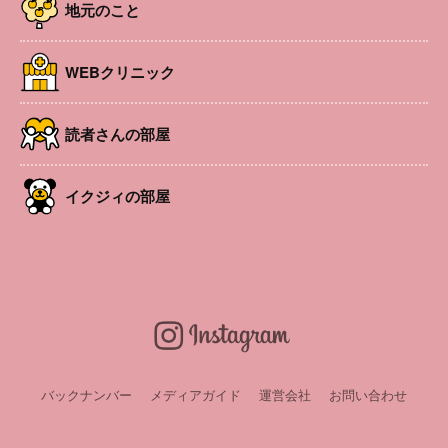
母子手帳、バスタオル持参。
地元のこと
開催日
2025年11月20日
時間
11:45～13:00 ※受付11:35～
WEBクリニック
場所
スタジオ Stay Axis(松本市梓川梓)
参加費
無料
対象者
妊娠15週以降の方(医師の同意を得ている方)
読者さんの部屋
定員
6組
後援
なし
イクジィの部屋
講師・出演
助産師/健康運動指導士 小林文子
申込み・問い合
申し込みは開催前日まで 小林文子 ℡090-8107-
わせ
3018 (留守番電話 、SMS可)
LINEお友達会員募集中！
バックナンバー
メディアガイド
運営会社
お問い合わせ