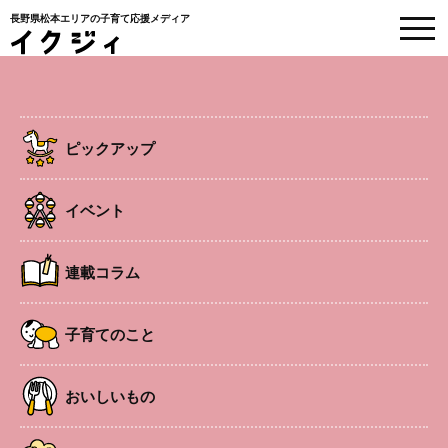
長野県松本エリアの子育て応援メディア
EVENT
イベント情報
ピックアップ
HOME
>
イベント
>
マタニティセミナー
イベント
事前申込制
梓川エリア
セミナー
連載コラム
マタニティセミナー
子育てのこと
マタニティヨガを通して、妊娠中に起こるマイナートラブ
おいしいもの
ルの改善や、お産の時に必要な体勢作りと呼吸法を助産師
と一緒に体験できる。