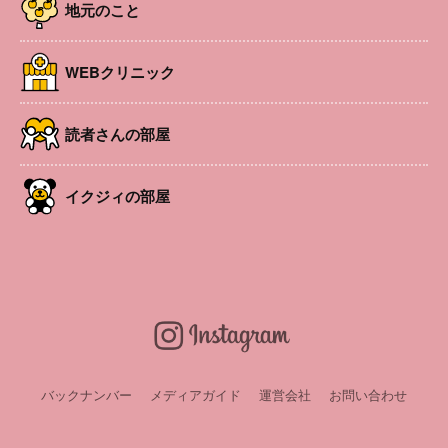
地元のこと
WEBクリニック
読者さんの部屋
イクジィの部屋
どなたでも参加OKです！
人気のリトミックをお気軽に楽しんでみませんか？
お試しでも大丈夫です。お子さんと涼しいお部屋で音楽に
合わせてリズム活動をしましょう！
開催日
2025年7月28日
時間
10:30〜11:30
バックナンバー
メディアガイド
運営会社
お問い合わせ
場所
松本市 庄内地区公民館 和洋室
参加費
お子さまおひとりにつき1100円