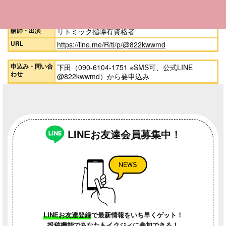
対象者
0〜3歳くらいまでのお子さんと保護者
定員
10組まで
講師・出演
リトミック指導有資格者
URL
https://line.me/R/ti/p/@822kwwmd
申込み・問い合
下田（090-6104-1751 ※SMS可、公式LINE
わせ
@822kwwmd）から要申込み
LINEお友達会員募集中！
LINEお友達登録
で最新情報をいち早くゲット！
投稿機能であなたも
イクジィに参加できる！