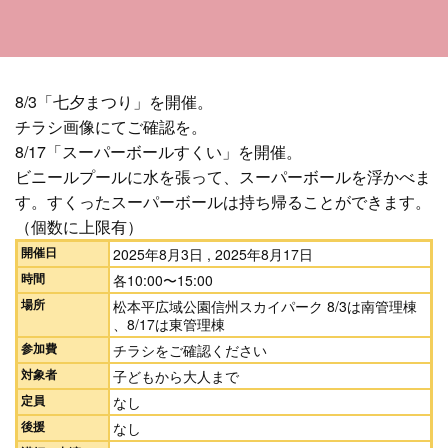
8/3「七夕まつり」を開催。
チラシ画像にてご確認を。
8/17「スーパーボールすくい」を開催。
ビニールプールに水を張って、スーパーボールを浮かべま
す。すくったスーパーボールは持ち帰ることができます。
（個数に上限有）
開催日
2025年8月3日 , 2025年8月17日
時間
各10:00〜15:00
場所
松本平広域公園信州スカイパーク 8/3は南管理棟
、8/17は東管理棟
参加費
チラシをご確認ください
対象者
子どもから大人まで
定員
なし
後援
なし