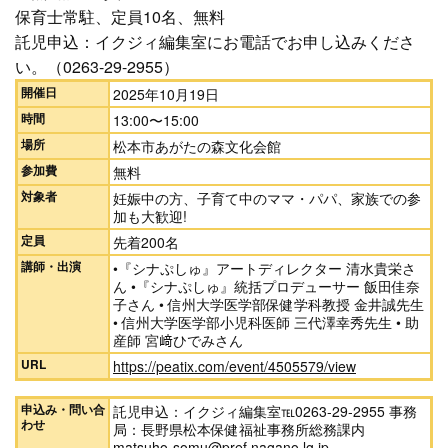
保育士常駐、定員10名、無料
託児申込：イクジィ編集室にお電話でお申し込みくださ
い。（0263-29-2955）
開催日
2025年10月19日
時間
13:00〜15:00
場所
松本市あがたの森文化会館
参加費
無料
対象者
妊娠中の方、子育て中のママ・パパ、家族での参
加も大歓迎!
定員
先着200名
講師・出演
•『シナぷしゅ』アートディレクター 清水貴栄さ
ん •『シナぷしゅ』統括プロデューサー 飯田佳奈
子さん • 信州大学医学部保健学科教授 金井誠先生
• 信州大学医学部小児科医師 三代澤幸秀先生 • 助
産師 宮﨑ひでみさん
URL
https://peatix.com/event/4505579/view
申込み・問い合
託児申込：イクジィ編集室℡0263-29-2955 事務
わせ
局：長野県松本保健福祉事務所総務課内
matsuho-somu@pref.nagano.lg.jp