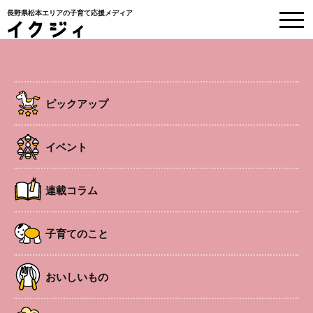
長野県松本エリアの子育て応援メディア
EVENT
イベント情報
ピックアップ
HOME
>
イベント
>
松本
>
中央エリア
>
出産・子育て公開講座
イベント
中央エリア
セミナ
事前申込制
子連れOK
託児あり
連載コラム
オンラインあり
ー
出産・子育て公開講座
子育てのこと
おいしいもの