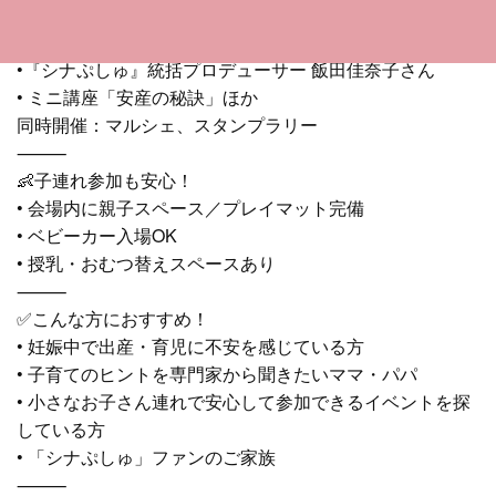
🎤ゲスト・プログラム
•『シナぷしゅ』アートディレクター 清水貴栄さん
•『シナぷしゅ』統括プロデューサー 飯田佳奈子さん
• ミニ講座「安産の秘訣」ほか
同時開催：マルシェ、スタンプラリー
⸻
👶子連れ参加も安心！
• 会場内に親子スペース／プレイマット完備
• ベビーカー入場OK
• 授乳・おむつ替えスペースあり
⸻
✅こんな方におすすめ！
• 妊娠中で出産・育児に不安を感じている方
• 子育てのヒントを専門家から聞きたいママ・パパ
• 小さなお子さん連れで安心して参加できるイベントを探
している方
• 「シナぷしゅ」ファンのご家族
⸻