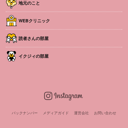
地元のこと
WEBクリニック
読者さんの部屋
イクジィの部屋
＼出産・子育て公開講座／
親子で安心して参加できる【無料イベント】
10月19日（日）＠松本市あがたの森文化会館
妊娠中の方から子育て中のママ・パパまで。
“子どもと一緒に安心して参加できる”特別イベントを開催
します！
大人気乳幼児番組『シナぷしゅ』を手掛けた制作陣による
トークや、地域で活動する専門家の講座・相談コーナーも
バックナンバー
メディアガイド
運営会社
お問い合わせ
あり。家族みんなで楽しめる、学べる1日です。
公開講座に参加する