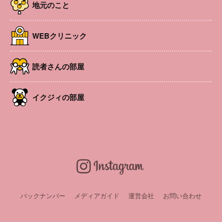
地元のこと
場所
国営アルプスあづみの公園 大町・松川地区 イン
フォメーションセンター
参加費
無料 ※入園料大人450円(65歳以上210円)、中学生
WEBクリニック
以下無料
定員
各回5組
URL
https://www.azumino-koen.jp/
読者さんの部屋
申込み・問い合
問合せ:国営アルプスあづみの公園 大町・松川管
わせ
イクジィの部屋
理センター(℡0261-21-1212)
LINEお友達会員募集中！
バックナンバー
メディアガイド
運営会社
お問い合わせ