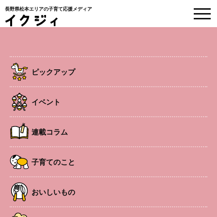
長野県松本エリアの子育て応援メディア
EVENT
イベント情報
ピックアップ
HOME
>
イベント
>
国営アルプスあづみの公園 森で拓本をつくろう
イベント
ワークショップ
連載コラム
国営アルプスあづみの公園 森で拓本
をつくろう
子育てのこと
園内を散策しながら、木や葉っぱで拓本を作ります。
おいしいもの
開催日
2026年6月20日 〜 2026年6月21日
時間
①10:00～12:00 ②13:00～15:00