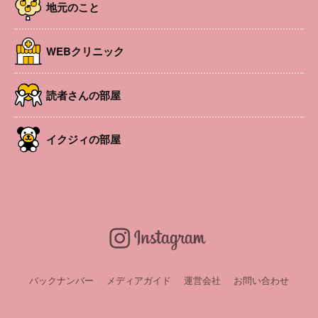
開催日
2026年7月18日 〜 2026年8月23日
地元のこと
時間
9:30～16:30(最終入場が16:0)
場所
国営アルプスあづみの公園堀金・穂高地区 あづみ
WEBクリニック
の学校多目的ホール
参加費
500円/人(小学生以上)※入園料大人450円(65歳以
上210円)、中学生以下無料
読者さんの部屋
URL
https://www.azumino-koen.jp/
申込み・問い合
問合せ:国営アルプスあづみの公園 堀金・穂高管
イクジィの部屋
わせ
理センター(℡0263-71-5511)
LINEお友達会員募集中！
バックナンバー
メディアガイド
運営会社
お問い合わせ