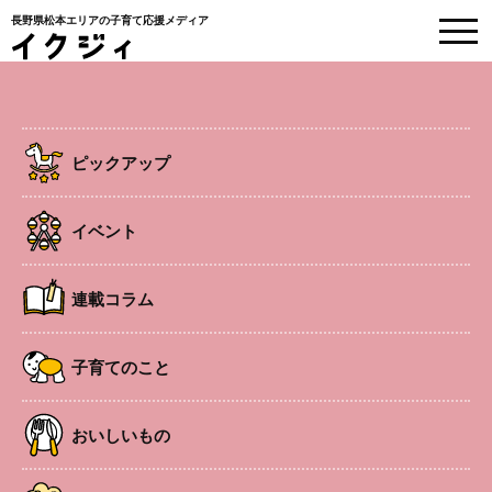
長野県松本エリアの子育て応援メディア
EVENT
イベント情報
ピックアップ
HOME
>
イベント
>
国営アルプスあづみの公園 魚魚展in国営アルプスあづみの公
園
イベント
安曇野
連載コラム
イベント
国営アルプスあづみの公園 魚魚展in
子育てのこと
国営アルプスあづみの公園
おいしいもの
サメや深海魚など巨大な魚の剥製展示。
※休館日、開催時間等、詳細はHPで確認を