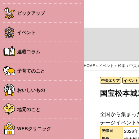
ピックアップ
イベント
連載コラム
HOME
>
イベント
>
松本
>
中央
子育てのこと
中央エリア
イベント
おいしいもの
国宝松本城
地元のこと
全国から集まっ
テージイベント
WEBクリニック
開催日
2026年
場所