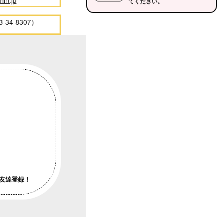
hin.jp
てください。
4-8307）
友達登録！