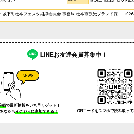
公園ほか
https://matsumoto-kacc
城下町松本フェスタ組織委員会 事務局 松本市観光ブランド課（℡0263-3
LINEお友達会員募集中！
登録
で最新情報をいち早くゲット！
QRコードをスマホで読み取って
あなたも
イクジィに参加できる！