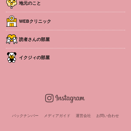
また、館内にある「絵本の部屋」にて、ちょっと怖いおは
地元のこと
なしの会（17:00〜17:30、18:00〜18:30）を開催。申込み
は不要で、定員は先着20名。参加費は無料（※入館料別途
WEBクリニック
必要）。
開催日
2025年8月23日
時間
読者さんの部屋
9:00〜20:00（※絵本カフェは19:00閉店）
場所
安曇野ちひろ美術館
URL
https://chihiro.jp/azumino/
イクジィの部屋
申込み・問い合
わせ
LINEお友達会員募集中！
バックナンバー
メディアガイド
運営会社
お問い合わせ