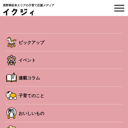
長野県松本エリアの子育て応援メディア
EVENT
イベント情報
ピックアップ
HOME
>
イベント
>
夜のミュージアム
イベント
連載コラム
夜のミュージアム
子育てのこと
開館時間を20:00まで延長。夕暮れどきからライトアップ
された幻想的な夜の美術館で、ゆったりとした時間を過ご
おいしいもの
せる。浴衣で来館の方には、絵本カフェのワンドリンクチ
ケットまたはショップの10％オフチケットをプレゼント。