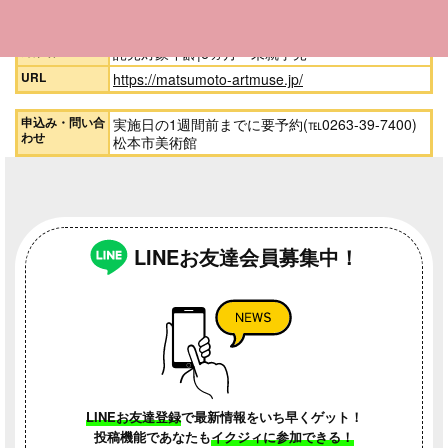
覧券1枚につき、お子様1人無料。 ※お子様2人目
からは有料(お1人追加につき100円)
対象者
託児対象年齢|6ヵ月～未就学児
URL
https://matsumoto-artmuse.jp/
申込み・問い合
実施日の1週間前までに要予約(℡0263-39-7400)
わせ
松本市美術館
LINEお友達会員募集中！
LINEお友達登録
で最新情報をいち早くゲット！
投稿機能であなたも
イクジィに参加できる！