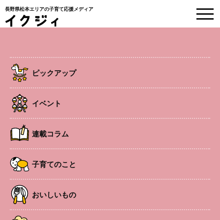
長野県松本エリアの子育て応援メディア
EVENT
イベント情報
ピックアップ
HOME
>
イベント
>
安曇野
>
安曇野ちひろ公園おでかけホリデー
イベント
安曇野
イベント
連載コラム
安曇野ちひろ公園おでかけホリデー
子育てのこと
安曇野ちひろ公園の「食・農・いのち」というテーマをも
とに、自然豊かな公園をまるごと1日で楽しむことができ
おいしいもの
るイベント。
開催日
2025年9月27日