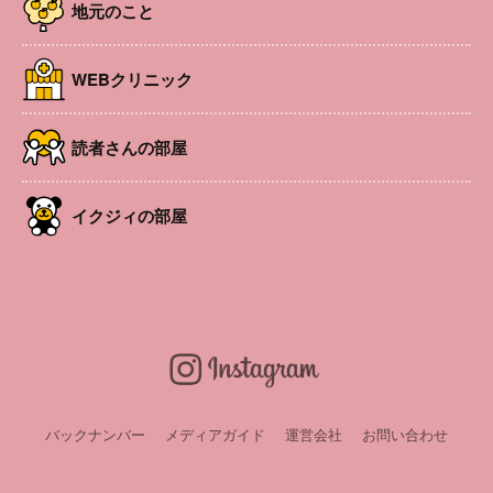
地元のこと
時間
10:00～ 15:00
場所
安曇野ちひろ公園（松川村）
参加費
一部有料ブースあり
WEBクリニック
URL
https://chihiro-park.org/news/4830
申込み・問い合
読者さんの部屋
問合せ／安曇野ちひろ公園（℡0261-85-8822）
わせ
イクジィの部屋
LINEお友達会員募集中！
バックナンバー
メディアガイド
運営会社
お問い合わせ
LINEお友達登録
で最新情報をいち早くゲット！
投稿機能であなたも
イクジィに参加できる！