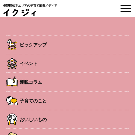
長野県松本エリアの子育て応援メディア
EVENT
イベント情報
ピックアップ
HOME
>
イベント
>
塩尻・木曽
>
塩尻
>
第51回 塩尻玄蕃まつり
イベント
塩尻
イベント
連載コラム
第51回 塩尻玄蕃まつり
子育てのこと
おいしいもの