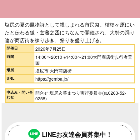
塩尻の夏の風物詩として親しまれる市民祭。桔梗ヶ原にい
たと伝わる狐・玄蕃之丞にちなんで開催され、大勢の踊り
連が商店街を練り歩き、祭りを盛り上げる。
開催日
2026年7月25日
時間
14:00〜20:10 ※14:00〜21:00大門商店街歩行者天
国
場所
塩尻市 大門商店街
URL
https://gemba.jp/
申込み・問い合
問合せ:塩尻玄蕃まつり実行委員会(℡0263-52-
わせ
0258)
LINEお友達会員募集中！