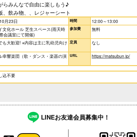
がらみんなで自由に楽しもう♪
飯、飲み物、、レジャーシート
時間
年10月23日
12:00～13:00
参加費
イ文化ホール 芝生スペース(雨天時
無料
国際会議室にて開催)
定員
でも大歓迎! ※内容は主に乳幼児向け
なし
URL
ル幸響楽団（歌・ダンス・楽器の演
https://matsubun.jp/
し込不要
LINEお友達会員募集中！