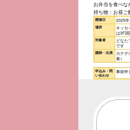
お弁当を食べな
持ち物：お昼ご
開催日
2025
場所
キッセ
は3F
対象者
どなた
です
講師・出演
カナデ
奏）
申込み・問
事前申
い合わせ