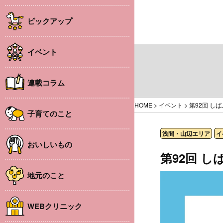
ピックアップ
イベント
連載コラム
HOME
>
イベント
>
第92回 し
子育てのこと
浅間・山辺エリア
イ
おいしいもの
第92回 
地元のこと
WEBクリニック