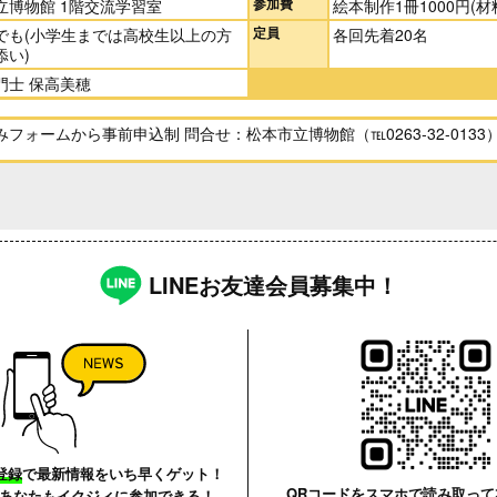
参加費
立博物館 1階交流学習室
絵本制作1冊1000円(材
定員
でも(小学生までは高校生以上の方
各回先着20名
添い)
門士 保高美穂
フォームから事前申込制 問合せ：松本市立博物館（℡0263-32-0133
LINEお友達会員募集中！
登録
で最新情報をいち早くゲット！
QRコードをスマホで読み取って
あなたも
イクジィに参加できる！