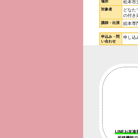
場所
松本市
対象者
どなた
の付き
講師・出演
絵本専
申込み・問
申し込み
い合わせ
LINEお友達
投稿機能で