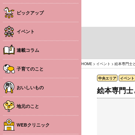
ピックアップ
イベント
連載コラム
HOME
>
イベント
>
絵本専門士
子育てのこと
中央エリア
イベント
おいしいもの
絵本専門士
地元のこと
WEBクリニック