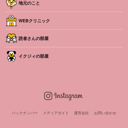
地元のこと
WEBクリニック
読者さんの部屋
イクジィの部屋
木のおもちゃや室内ハンモックで遊べるほか、天気が良け
ればお散歩など、自然と触れ合える子育てサロン。スープ
やコーヒー・紅茶などの飲み物あり。※入退場自由
開催日
2025年10月2日 , 2025年10月15日 , 2025年11月6
日 , 2025年11月19日 , 2025年12月17日 , 2025年
12月22日
バックナンバー
メディアガイド
運営会社
お問い合わせ
時間
10:00〜15:00
場所
げんすけの森 柏茂交流会館（塩尻市洗馬4007-