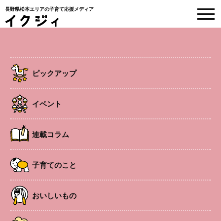
長野県松本エリアの子育て応援メディア
EVENT
イベント情報
ピックアップ
HOME
>
イベント
>
里カフェぽっかぽか
イベント
事前申込制
塩尻
ベビー
連載コラム
里カフェぽっかぽか
子育てのこと
おいしいもの