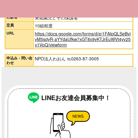
1）
参加費
1組500円（+食材費は別途実費分）
対象者
未就園児とその保護者
定員
10組程度
URL
https://docs.google.com/forms/d/e/1FAIpQLSeBvi
yM5sdyR-aYYdaUfkw7xGT8x9vKTJrEuWVt4yv25
x1VpQ/viewform
申込み・問い合
NPO法人わおん ℡0263-87-3005
わせ
LINEお友達会員募集中！