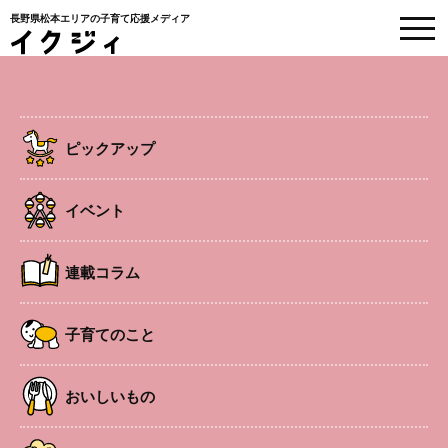
長野県松本エリアの子育て応援メディア
EVENT
イベント情報
ピックアップ
HOME
>
イベント
>
飾って楽しむソープカービング
イベント
事前申込制
南松本エリア
ワークショップ
連載コラム
飾って楽しむソープカービング
子育てのこと
タイルのような形の石けんに貝殻のモチーフを彫り、フレ
おいしいもの
ームにアレンジ。
夏らしいコースタルテイストの、ほのかに香るインテリア