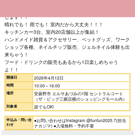
年齢、性別関係なく楽しめる室内わくわくイベントを開催
します！！
晴れでも！ 雨でも！ 室内だから大丈夫！！！
キッチンカー3台、室内20店舗以上が集結！
ハンドメイド雑貨＆アクセサリー、ペットグッズ、ワーク
ショップ各種、ネイルチップ販売、ジェルネイル体験も出
来ちゃう！
フード・ドリンクの販売もあるから1日楽しめちゃう
よ！！
開催日
2026年4月12日
時間
10:00～16:00
場所
安曇野市 エルサあづみの1階 セントラルコート
（ザ・ビッグ三郷店横のショッピングモール内）
対象者
誰でもOK!
申込み・問い合
●お問い合わせはInstagram @funfun2025.7(担当
わせ
ナカジマ) ●入場無料・予約不要