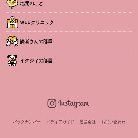
開催日
2026年3月4日
地元のこと
時間
10:00〜11:30
場所
神田公民館
WEBクリニック
参加費
2500円（お得な回数券あり）
対象者
女性限定
定員
読者さんの部屋
8名
講師・出演
ヨガ講師 yuko
URL
https://lin.ee/Ibfc4rq
イクジィの部屋
申込み・問い合
毎月10日〜公式LINEにて先行予約開始
わせ
LINEお友達会員募集中！
バックナンバー
メディアガイド
運営会社
お問い合わせ