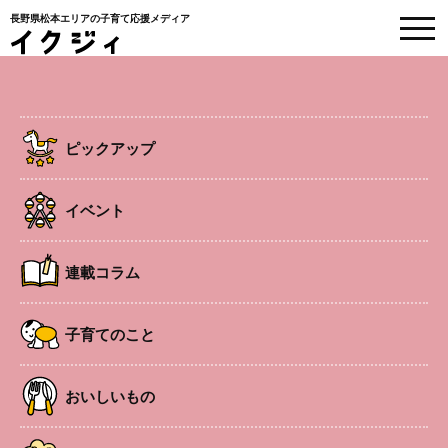
長野県松本エリアの子育て応援メディア
EVENT
イベント情報
ピックアップ
HOME
>
イベント
>
hugme ハタヨガ
イベント
事前申込制
松本
ママケア
連載コラム
hugme ハタヨガ
子育てのこと
呼吸を介して自分とじっくり向き合い、心身の気付きとリ
おいしいもの
フレッシュを目的にしたハタヨガ。「ママ」ではなく「ひ
とりの女性」に戻る時間をお楽しみください。子連れ不可