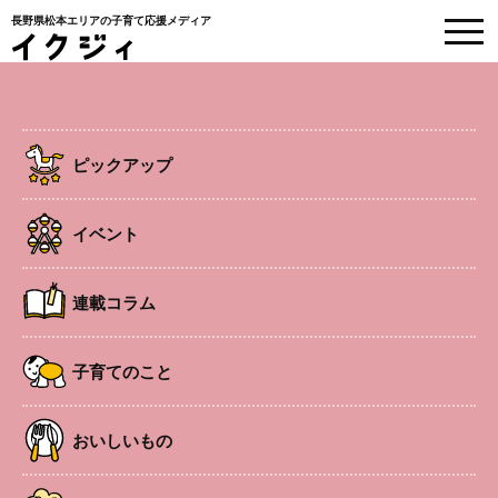
長野県松本エリアの子育て応援メディア
塩尻市
ピックアップ
HOME
>
塩尻市
イベント
連載コラム
子育てのこと
おいしいもの
今月の市町村の子育て
【塩尻市】子育て支援
塩尻市に民間の子育て
支援行事情報
行事情報
支援施設が誕生！親子