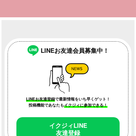
感染外来を完全分離し
ふらっと気軽に立ち寄
た設計の小児科クリニ
れるみんなの“駄菓子屋
ックが、塩尻に誕生！
カフェ”
LINEお友達会員募集中！
地元のこと
地元のこと
LINEお友達登録
で最新情報をいち早くゲット！
投稿機能であなたも
イクジィに参加できる！
イクジィLINE
友達登録