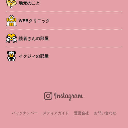
の新たな居場所に。
地元のこと
地元のこと
子育てのこと
地元のこと
WEBクリニック
読者さんの部屋
イクジィの部屋
シルバニアファミリー
〜松本エリア3市の子育
【公園図鑑】道の駅 小
の優しい世界が、塩
て世代に関わるNEWS
坂田公園
尻・チロルの森にオー
をイクジィ目線でピッ
プン。
クアップ〜
地元のこと
子育てのこと
地元のこと
バックナンバー
メディアガイド
運営会社
お問い合わせ