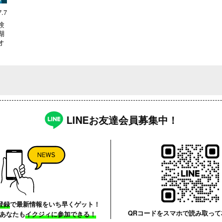
7.7
験
湖
オ
LINEお友達会員募集中！
登録
で最新情報をいち早くゲット！
QRコードをスマホで読み取って
あなたも
イクジィに参加できる！