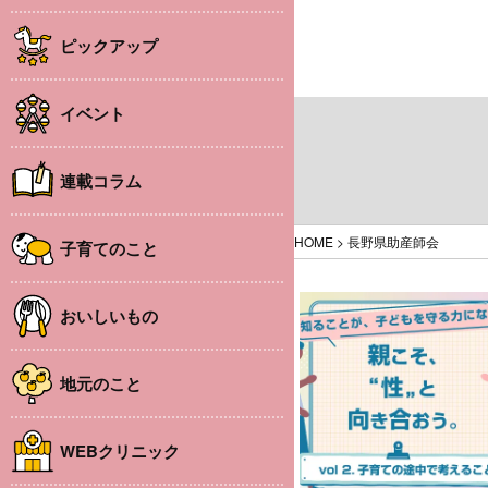
ピックアップ
イベント
連載コラム
HOME
>
長野県助産師会
子育てのこと
おいしいもの
地元のこと
WEBクリニック