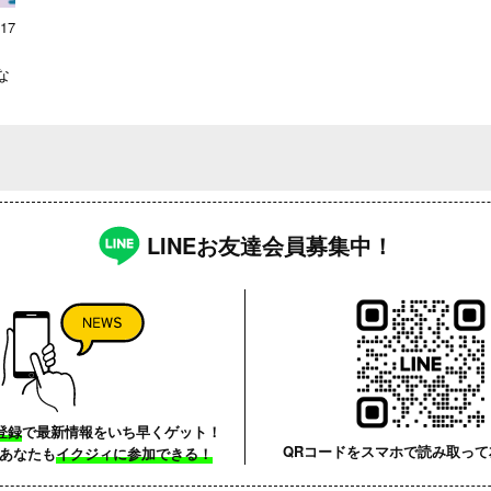
.17
な
LINEお友達会員募集中！
登録
で最新情報をいち早くゲット！
QRコードをスマホで読み取って
あなたも
イクジィに参加できる！