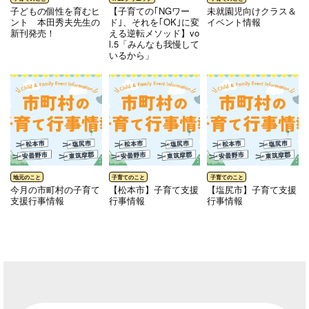
⼦どもの個性を育むヒ
【子育ての｢NGワー
未就園児向けクラス＆
ント 本⽥秀夫先⽣の
ド｣、それを｢OK｣に変
イベント情報
新刊発売！
える逆転メソッド】vo
l.5「みんなも我慢して
いるから」
今月の市町村の子育て
【松本市】子育て支援
【塩尻市】子育て支援
支援行事情報
行事情報
行事情報