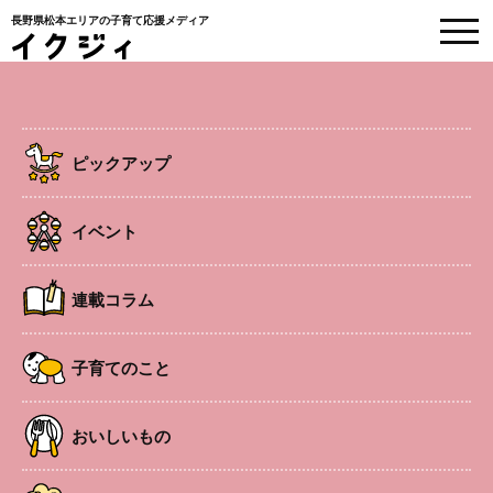
長野県松本エリアの子育て応援メディア
取材レポート
ピックアップ
HOME
>
ピックアップ
>
装いを新たに、安曇野市の児童館がリニューアル！
イベント
2026.1.27
子育てのこと
地元のこと
装いを新たに、安曇野市の児童館がリ
連載コラム
ニューアル！
子育てのこと
#児童館
#安曇野市
#子育て支援施設
おいしいもの