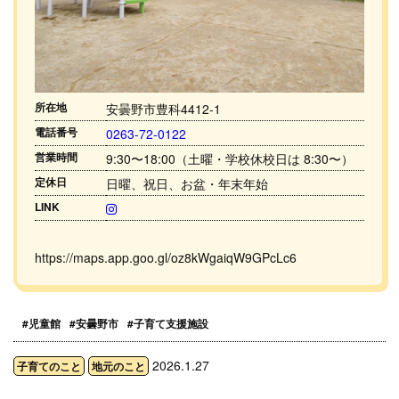
所在地
安曇野市豊科4412-1
電話番号
0263-72-0122
営業時間
9:30〜18:00（土曜・学校休校日は 8:30〜）
定休日
日曜、祝日、お盆・年末年始
LINK
https://maps.app.goo.gl/oz8kWgaiqW9GPcLc6
#児童館
#安曇野市
#子育て支援施設
2026.1.27
子育てのこと
地元のこと