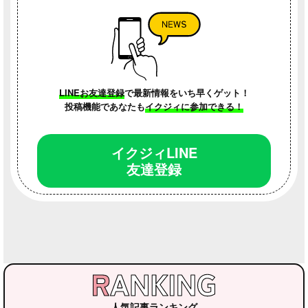
LINEお友達登録
で最新情報をいち早くゲット！
子育てのこと
WEBクリニック
子育てのこと
投稿機能であなたも
イクジィに参加できる！
イクジィLINE
友達登録
人気記事ランキング