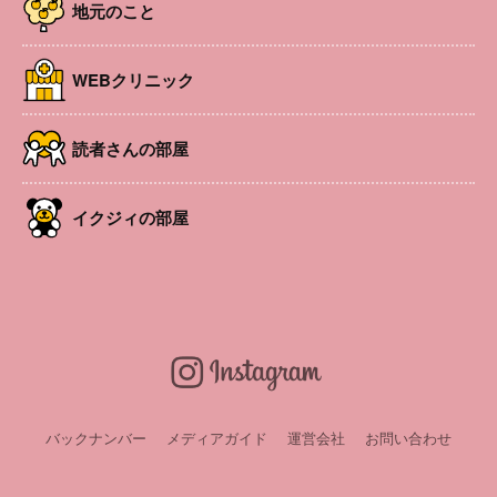
地元のこと
WEBクリニック
読者さんの部屋
イクジィの部屋
松本エリアのさまざまな情報をピックアップ。旬のニュー
スをみなさんにお届けします。【2025年12月号掲載】
安曇野市の〈豊科中央児童館〉が11月１日にリニューアル
オープン！ コンセプトは「自然の光を取り入れた明るい
バックナンバー
メディアガイド
運営会社
お問い合わせ
児童館」。外からの光が差し込み、木の温もりと香りを感
じる心地良い空間で、なんと玄関以外は全館床暖房。冬で