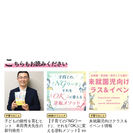
こ
ちらもお読みください
⼦どもの個性を育むヒ
【子育ての｢NGワー
未就園児向けクラス＆
ント 本⽥秀夫先⽣の
ド｣、それを｢OK｣に変
イベント情報
新刊発売！
える逆転メソッド】vo