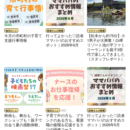
今月の市町村の子育て
行ってよかった♡読者
【松本から約75分】小
支援行事情報
ママパパのおすすめス
1男子が大興奮！白樺
ポット｜2026年6月
リゾート池の平ファミ
リーランドを親子3世
代で楽しんできました
（スタッフレポート）
映画も、舞台も、ワー
子育て中の方も、ブラ
行ってよかった♡読者
クショップも！親子で
ンクのある方も。看護
ママパパのおすすめス
出会う夏の感動体験。
職の復職を応援する５
ポット｜2026年5月
つの研修コース