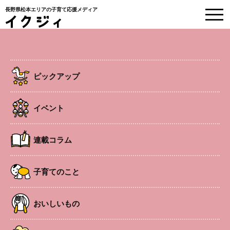
長野県松本エリアの子育て応援メディア
公園図鑑
ピックアップ
HOME
>
地元のこと
>
【公園図鑑】豊科南部総合公園
イベント
2026.1.5
地元のこと
【公園図鑑】豊科南部総合公園
連載コラム
子育てのこと
#豊科
#公園図鑑
#公園
おいしいもの