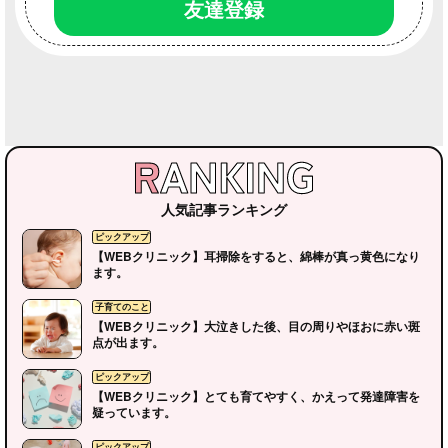
友達登録
人気記事ランキング
[AD]
地元のこと
地元のこと
読者さんの部
【WEBクリニック】耳掃除をすると、綿棒が真っ黄色になり
ます。
【WEBクリニック】大泣きした後、目の周りやほおに赤い斑
点が出ます。
【WEBクリニック】とても育てやすく、かえって発達障害を
疑っています。