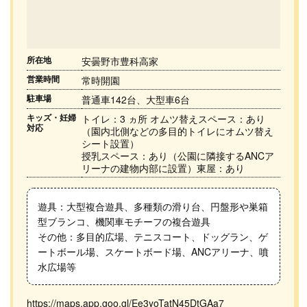
所在地
安曇野市豊科高家
営業時間
常時開園
駐車場
普通車142台、大型車6台
キッズ・妊婦
トイレ：3 ヵ所 オムツ替えスペース：あり
対応
（園内北側などの多目的トイレにオムツ替え
シート設置）
授乳スペース：あり（公園に隣接するANCア
リーナの建物内部に設置）東屋：あり
遊具：大型複合遊具、多種類の滑り台、円盤形や巣箱
型ブランコ、機関車モチーフの複合遊具
その他：多目的広場、テニスコート、ドッグラン、ゲ
ートボール場、スケートボード場、ANCアリーナ、噴
水広場等
https://maps.app.goo.gl/Ee3yoTatN45DtGAa7