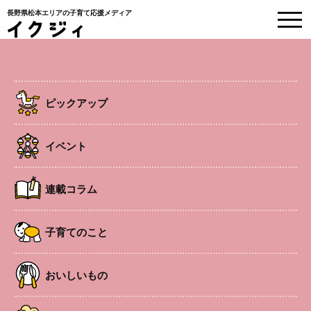
長野県松本エリアの子育て応援メディア
HOME
>
ピックアップ
>
子育て中の方も、ブランクのある方も。看護職の復職を
応援する５つの研修コース
ピックアップ
[AD]
2026.6.29
ピックアップ
地元のこと
子育て中の方も、ブランクのある方
イベント
も。看護職の復職を応援する５つの研
修コース
連載コラム
#看護師
子育てのこと
#看護資格
#復職
#看護研修
おいしいもの