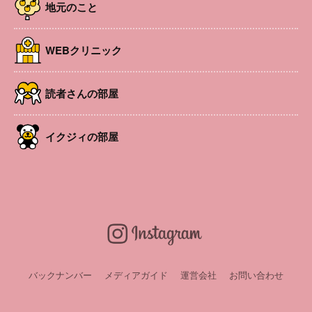
地元のこと
WEBクリニック
読者さんの部屋
看護職の資格を持ちながら、結婚や出産、子育てなどを理
イクジィの部屋
由に現場を離れている方は少なくありません。
「もう一度働きたいけれど、医療技術についていけるか不
安」
「ブランクが長くて、復職の一歩が踏み出せない」
そんな子育て中の看護職の皆さんをサポートするのが、長
野県看護協会が実施する「
看護力再開発研修会
」です。
対象は、
保健師・助産師・看護師・准看護師として復職
を
目指している方。
バックナンバー
メディアガイド
運営会社
お問い合わせ
受講料は無料
。
託児費用の一部補助
があり、子育て中の方
が参加しやすい内容になっています。