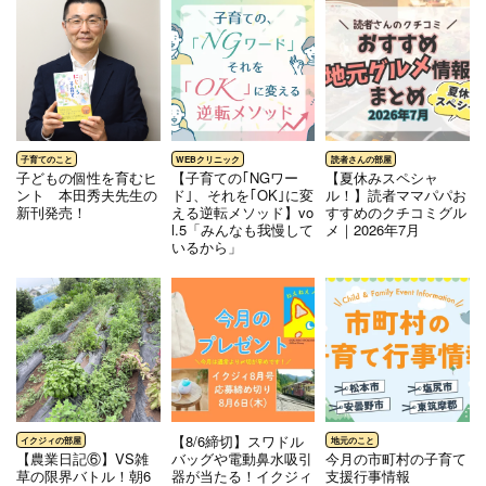
⼦どもの個性を育むヒ
【子育ての｢NGワー
【夏休みスペシャ
ント 本⽥秀夫先⽣の
ド｣、それを｢OK｣に変
ル！】読者ママパパお
新刊発売！
える逆転メソッド】vo
すすめのクチコミグル
l.5「みんなも我慢して
メ｜2026年7月
いるから」
【8/6締切】スワドル
【農業日記⑥】VS雑
バッグや電動鼻水吸引
今月の市町村の子育て
草の限界バトル！朝6
器が当たる！イクジィ
支援行事情報