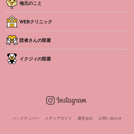
地元のこと
WEBクリニック
読者さんの部屋
イクジィの部屋
自然が豊富で文化が多彩な松本エリアで、親子でできる体
験をピックアップ。今回は塩尻市にある平出遺跡公園をご
紹介。国史跡で古代を学びながら体験しよう！
縄文、古墳、平安。３つの時代の暮らしを体験！
バックナンバー
メディアガイド
運営会社
お問い合わせ
縄文時代から平安時代にかけての大集落跡地である平出遺
跡。江戸時代から石器が拾える場所として記録に残るほ