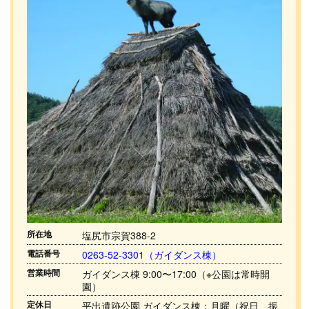
所在地
塩尻市宗賀388-2
電話番号
0263-52-3301（ガイダンス棟）
営業時間
ガイダンス棟 9:00〜17:00（※公園は常時開
園）
定休日
平出遺跡公園 ガイダンス棟：月曜（祝日、振