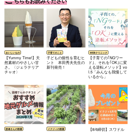
ちらもお読みください
【Yummy Time!】天
⼦どもの個性を育むヒ
【子育ての｢NGワー
然素材のやさしい甘
ント 本⽥秀夫先⽣の
ド｣、それを｢OK｣に変
さ。〈ジェラテリア
新刊発売！
える逆転メソッド】vo
チャオ〉
l.5「みんなも我慢して
いるから」
【8/6締切】スワドル