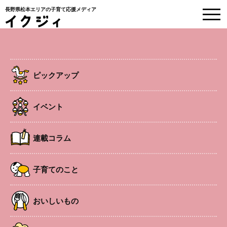
長野県松本エリアの子育て応援メディア
HOME
>
ピックアップ
>
遺跡の中で、古代探検へ出発！ 平出遺跡公園の遊び方。
【親子で体験】
ピックアップ
2025.8.4
ピックアップ
地元のこと
遺跡の中で、古代探検へ出発！ 平出遺
イベント
跡公園の遊び方。【親子で体験】
連載コラム
子育てのこと
おいしいもの