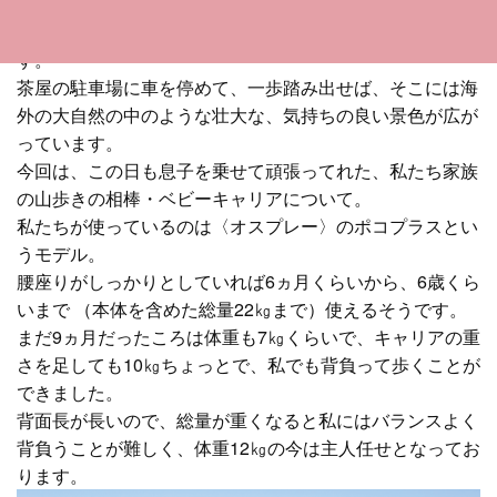
美ヶ原のエリアには子連れで手軽に楽しめる場所がたくさ
んありますが、特に私が気に入っている山が、三峰山で
す。
茶屋の駐車場に車を停めて、一歩踏み出せば、そこには海
外の大自然の中のような壮大な、気持ちの良い景色が広が
っています。
今回は、この日も息子を乗せて頑張ってれた、私たち家族
の山歩きの相棒・ベビーキャリアについて。
私たちが使っているのは〈オスプレー〉のポコプラスとい
うモデル。
腰座りがしっかりとしていれば6ヵ月くらいから、6歳くら
いまで （本体を含めた総量22㎏まで）使えるそうです。
まだ9ヵ月だったころは体重も7㎏くらいで、キャリアの重
さを足しても10㎏ちょっとで、私でも背負って歩くことが
できました。
背面長が長いので、総量が重くなると私にはバランスよく
背負うことが難しく、体重12㎏の今は主人任せとなってお
ります。