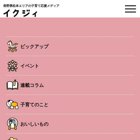
長野県松本エリアの子育て応援メディア
子どもとお山歩12ヵ月
ピックアップ
HOME
>
連載コラム
>
【子どもとお山歩12ヵ月】手軽に絶景を楽しむ。〜vol.6
三峰山〜
イベント
2025.10.1
連載コラム
連載コラム
【子どもとお山歩12ヵ月】手軽に絶景
を楽しむ。〜vol.6 三峰山〜
子育てのこと
#登山
#子どもとお山歩12ヵ月
#長野県
おいしいもの