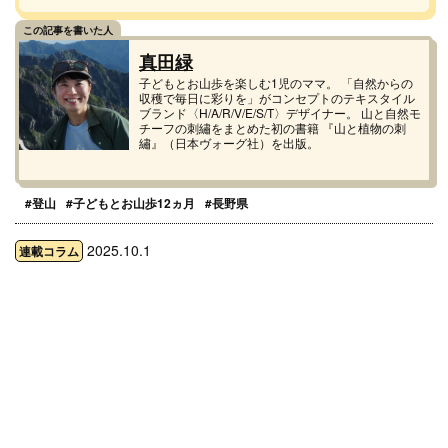
真田緑
子どもとお山歩を楽しむ1児のママ。 「自然からの
収穫で毎日に彩りを」がコンセプトのテキスタイル
ブランド〈H/A/R/V/E/S/T〉デザイナー。 山と自然モ
チーフの刺繡をまとめた初の書籍 『山と植物の刺
繡』（日本ヴォーグ社）を出版。
#登山
#子どもとお山歩12ヵ月
#長野県
2025.10.1
連載コラム