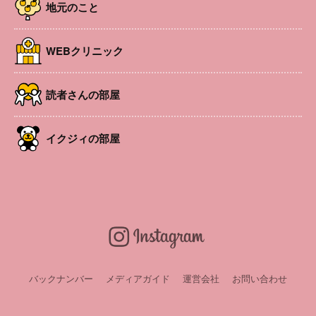
地元のこと
WEBクリニック
読者さんの部屋
イクジィの部屋
抱っこ紐のころから、子どもと一緒に山へ。少しずつ歩け
る距離が伸び、景色の見え方も変わっていく。1児のマ
マ・真田緑さんの親子で楽しむ「お山歩（おさんぽ）」の
記録です。【2025年9月号掲載】
バックナンバー
メディアガイド
運営会社
お問い合わせ