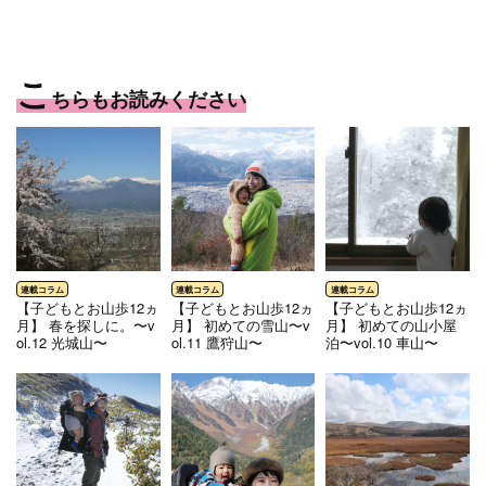
こ
ちらもお読みください
【子どもとお山歩12ヵ
【子どもとお山歩12ヵ
【子どもとお山歩12ヵ
月】 春を探しに。〜v
月】 初めての雪山〜v
月】 初めての山小屋
ol.12 光城山〜
ol.11 鷹狩山〜
泊〜vol.10 車山〜