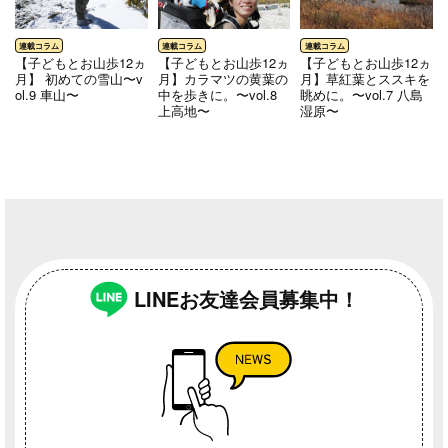
【子どもとお山歩12ヵ
【子どもとお山歩12ヵ
【子どもとお山歩12ヵ
月】 初めての雪山〜v
月】カラマツの黄葉の
月】草紅葉とススキを
ol.9 車山〜
中を歩きに。〜vol.8
眺めに。〜vol.7 八島
上高地〜
湿原〜
LINEお友達会員募集中！